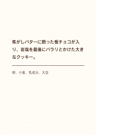
焦がしバターに割った板チョコが入
り、岩塩を最後にパラリとかけた大き
なクッキー。
卵、小麦、乳成分、大豆
青梅のアメリカンベイク店 イップクドウ