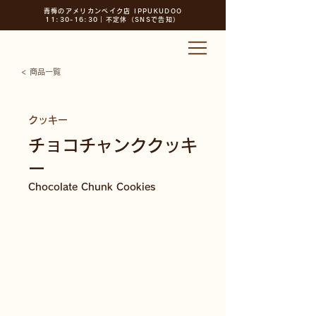
青梅のアメリカンべイク店 IPPUKUDOO
11:30-16:30｜不定休（SNSで告知）
< 商品一覧
クッキー
チョコチャンククッキ
ー
Chocolate Chunk Cookies